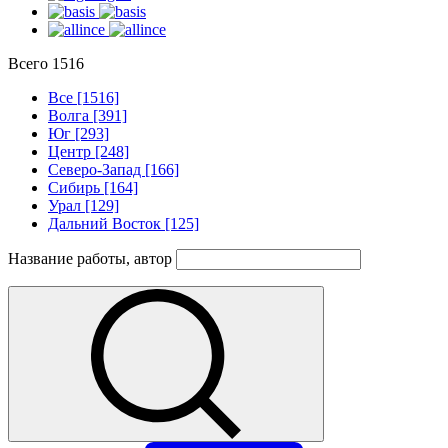
Всего
1516
Все [1516]
Волга [391]
Юг [293]
Центр [248]
Северо-Запад [166]
Сибирь [164]
Урал [129]
Дальний Восток [125]
Название работы, автор