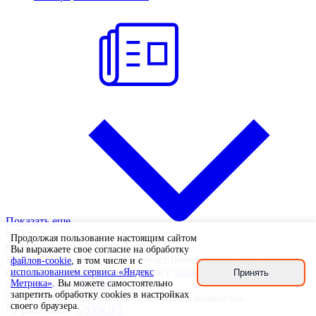
Показать еще
#eFuture
Продолжая пользование настоящим сайтом
Официальный хештег конкурса
Вы выражаете свое согласие на обработку
ПАО «Ростелеком» обрабатывает пользовательские данные
файлов-cookie
, в том числе и с
при работе сайта в соответствии с
Политикой обработки
использованием сервиса «Яндекс
Принять
Метрика»
. Вы можете самостоятельно
персональных данных
.
запретить обработку cookies в настройках
© 2026 ПАО «Ростелеком». Все права защищены.
своего браузера.
Разработано в