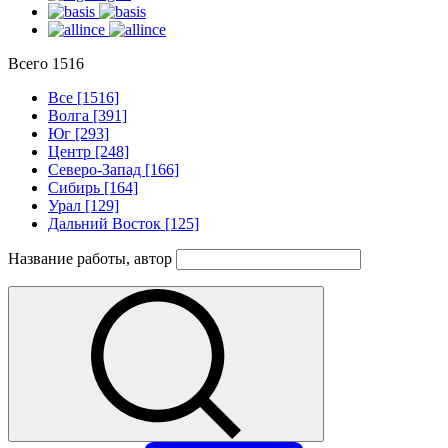
Всего
1516
Все [1516]
Волга [391]
Юг [293]
Центр [248]
Северо-Запад [166]
Сибирь [164]
Урал [129]
Дальний Восток [125]
Название работы, автор