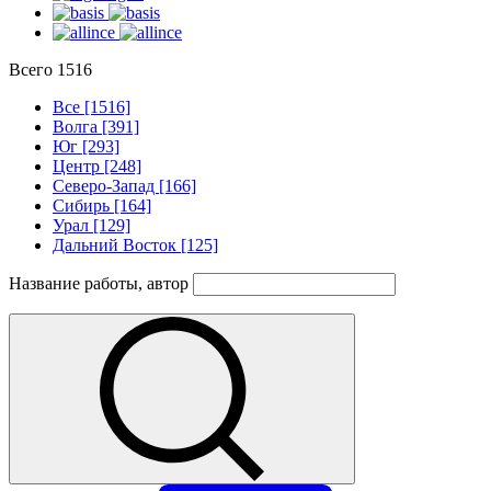
Всего
1516
Все [1516]
Волга [391]
Юг [293]
Центр [248]
Северо-Запад [166]
Сибирь [164]
Урал [129]
Дальний Восток [125]
Название работы, автор