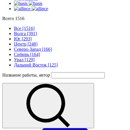
Всего
1516
Все [1516]
Волга [391]
Юг [293]
Центр [248]
Северо-Запад [166]
Сибирь [164]
Урал [129]
Дальний Восток [125]
Название работы, автор