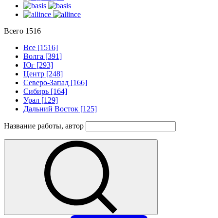
Всего
1516
Все [1516]
Волга [391]
Юг [293]
Центр [248]
Северо-Запад [166]
Сибирь [164]
Урал [129]
Дальний Восток [125]
Название работы, автор