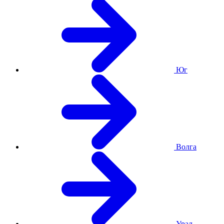
Юг
Волга
Урал