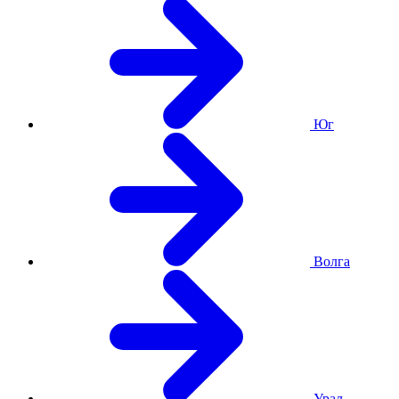
Юг
Волга
Урал