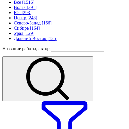
Все [1516]
Волга [391]
Юг [293]
Центр [248]
Северо-Запад [166]
Сибирь [164]
Урал [129]
Дальний Восток [125]
Название работы, автор