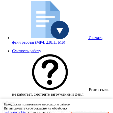
Скачать
файл работы
(MP4, 238.11 МБ)
Смотреть работу
Если ссылка
не работает, смотрите загруженный файл
#eFuture
Продолжая пользование настоящим сайтом
Официальный хештег конкурса
Вы выражаете свое согласие на обработку
ПАО «Ростелеком» обрабатывает пользовательские данные
файлов-cookie
, в том числе и с