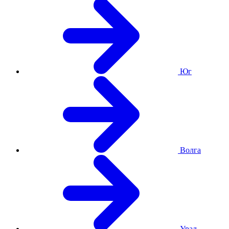
Юг
Волга
Урал