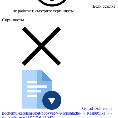
Если ссылка
не работает, смотрите скриншоты
Скриншоты
Gorod-izobretenii_-
pochemu-karelam-stoit-pobyvat-v-Kronshtadte-_-_Respublika_-_-
rk.karelia.ru.pdf
(PDF 6.13 MB)