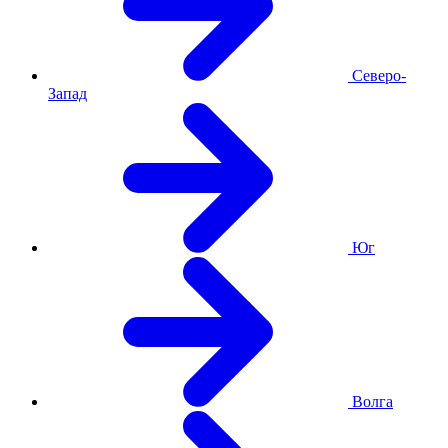
Северо-
Запад
Юг
Волга