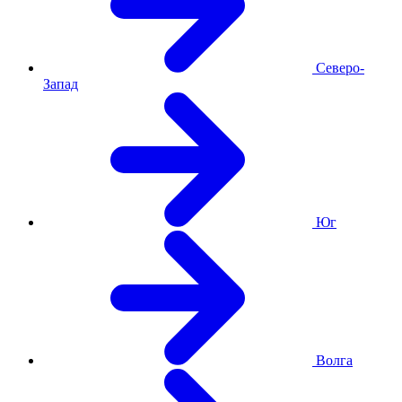
Северо-
Запад
Юг
Волга