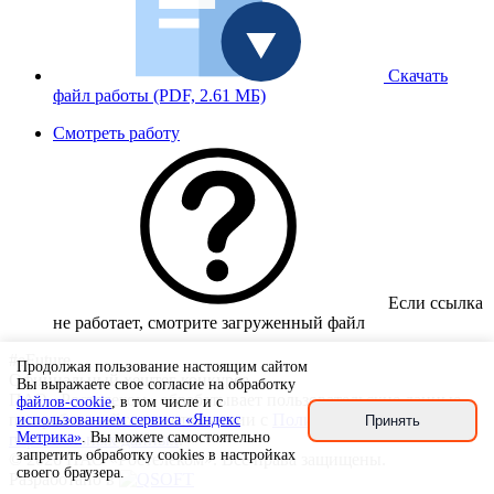
Скачать
файл работы
(PDF, 2.61 МБ)
Смотреть работу
Если ссылка
не работает, смотрите загруженный файл
#eFuture
Продолжая пользование настоящим сайтом
Официальный хештег конкурса
Вы выражаете свое согласие на обработку
ПАО «Ростелеком» обрабатывает пользовательские данные
файлов-cookie
, в том числе и с
при работе сайта в соответствии с
Политикой обработки
использованием сервиса «Яндекс
Принять
Метрика»
. Вы можете самостоятельно
персональных данных
.
запретить обработку cookies в настройках
© 2026 ПАО «Ростелеком». Все права защищены.
своего браузера.
Разработано в