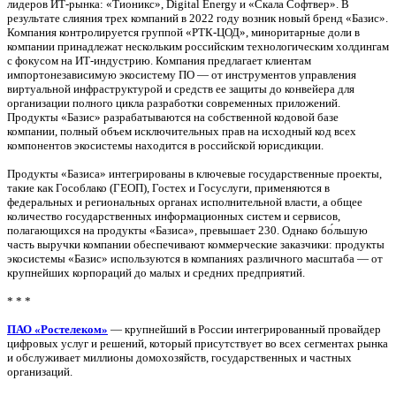
лидеров ИТ-рынка: «Тионикс», Digital Energy и «Скала Софтвер». В
результате слияния трех компаний в 2022 году возник новый бренд «Базис».
Компания контролируется группой «РТК-ЦОД», миноритарные доли в
компании принадлежат нескольким российским технологическим холдингам
с фокусом на ИТ-индустрию. Компания предлагает клиентам
импортонезависимую экосистему ПО — от инструментов управления
виртуальной инфраструктурой и средств ее защиты до конвейера для
организации полного цикла разработки современных приложений.
Продукты «Базис» разрабатываются на собственной кодовой базе
компании, полный объем исключительных прав на исходный код всех
компонентов экосистемы находится в российской юрисдикции.
Продукты «Базиса» интегрированы в ключевые государственные проекты,
такие как Гособлако (ГЕОП), Гостех и Госуслуги, применяются в
федеральных и региональных органах исполнительной власти, а общее
количество государственных информационных систем и сервисов,
полагающихся на продукты «Базиса», превышает 230. Однако бо́льшую
часть выручки компании обеспечивают коммерческие заказчики: продукты
экосистемы «Базис» используются в компаниях различного масштаба — от
крупнейших корпораций до малых и средних предприятий.
* * *
ПАО «Ростелеком»
— крупнейший в России интегрированный провайдер
цифровых услуг и решений, который присутствует во всех сегментах рынка
и обслуживает миллионы домохозяйств, государственных и частных
организаций.